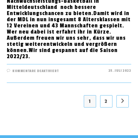
Nachwuchsleistungs-Basketball in
Mitteldeutschland noch bessere
Entwicklungschancen zu bieten.Damit wird in
der MDL in nun insgesamt 8 Altersklassen mit
12 Vereinen und 43 Mannschaften gespielt.
Wer neu dabei ist erfahrt ihr in Kürze.
Außerdem freuen wir uns sehr, dass wir uns
stetig weiterentwickeln und vergrößern
können.Wir sind gespannt auf die Saison
2022/23.
FÜR
25. JULI 2022
KOMMENTARE DEAKTIVIERT
MDL
SAISON
2022/23
1
2
Gehe zu