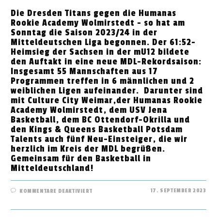
Die Dresden Titans gegen die Humanas
Rookie Academy Wolmirstedt - so hat am
Sonntag die Saison 2023/24 in der
Mitteldeutschen Liga begonnen. Der 61:52-
Heimsieg der Sachsen in der mU12 bildete
den Auftakt in eine neue MDL-Rekordsaison:
Insgesamt 55 Mannschaften aus 17
Programmen treffen in 6 männlichen und 2
weiblichen Ligen aufeinander. Darunter sind
mit Culture City Weimar,der Humanas Rookie
Academy Wolmirstedt, dem USV Jena
Basketball, dem BC Ottendorf-Okrilla und
den Kings & Queens Basketball Potsdam
Talents auch fünf Neu-Einsteiger, die wir
herzlich im Kreis der MDL begrüßen.
Gemeinsam für den Basketball in
Mitteldeutschland!
FÜR
17. SEPTEMBER 2023
KOMMENTARE DEAKTIVIERT
MDL
SAISON
2023/24
IST