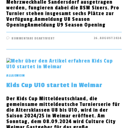
Mehrzweckhalle Sandersdorf ausgetragen
werden, fungieren dabei die BSW Sixers. Pro
Turnier stehen insgesamt sechs Plätze zur
Verfügung.Anmeldung U8 Season
OpeningAnmeldung U9 Season Opening
FÜR
26. AUGUST 2024
KOMMENTARE DEAKTIVIERT
SANDERSDORF
AM
22.09.24
GASTGEBER
FÜR
U8+U9
KIDS
CUP
SEASON
OPENING
ALLGEMEIN
Kids Cup U10 startet in Weimar
Der Kids Cup Mitteldeutschland, die
gemeinsame mitteldeutsche Turnierserie für
die Altersklassen U8 bis U10, wird in der
Saison 2024/25 in Weimar eröffnet. Am
Sonntag, dem 08.09.2024 wird Culture City
Weimar Gastgeber für das große