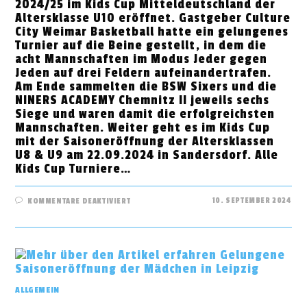
2024/25 im Kids Cup Mitteldeutschland der
Altersklasse U10 eröffnet. Gastgeber Culture
City Weimar Basketball hatte ein gelungenes
Turnier auf die Beine gestellt, in dem die
acht Mannschaften im Modus Jeder gegen
Jeden auf drei Feldern aufeinandertrafen.
Am Ende sammelten die BSW Sixers und die
NINERS ACADEMY Chemnitz II jeweils sechs
Siege und waren damit die erfolgreichsten
Mannschaften. Weiter geht es im Kids Cup
mit der Saisoneröffnung der Altersklassen
U8 & U9 am 22.09.2024 in Sandersdorf. Alle
Kids Cup Turniere…
FÜR
10. SEPTEMBER 2024
KOMMENTARE DEAKTIVIERT
U10
KIDS
CUP
SAISON
IN
WEIMAR
ERÖFFNET
ALLGEMEIN