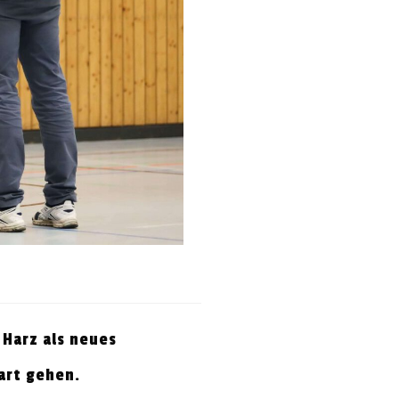
 Harz als neues
art gehen.