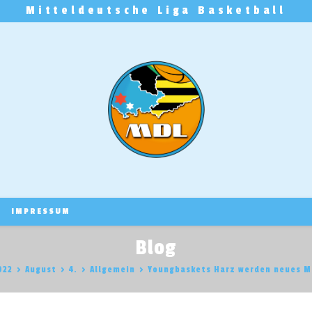
Mitteldeutsche Liga Basketball
IMPRESSUM
Blog
022
>
August
>
4.
>
Allgemein
>
Youngbaskets Harz werden neues M