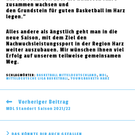
zusammen wachsen und
den Grundstein für guten Basketball im Harz
legen.”
Alles andere als ängstlich geht man in die
neue Saison, mit dem Ziel den
Nachwuchsleistungssport in der Region Harz
weiter auszubauen. Wir wünschen ihnen viel
Erfolg auf unserem teilweise gemeinsamen
Weg.
SCHLAGWÖRTER
:
BASKETBALL MITTELDEUTSCHLAND
,
MDL
,
MITTELDEUTSCHE LIGA BASKETBALL
,
YOUNGBASKETS HARZ
Vorheriger Beitrag
Weitere
Artikel
MDL Standort Saison 2021/22
ansehen
DAS KÖNNTE DIR AUCH GEFALLEN