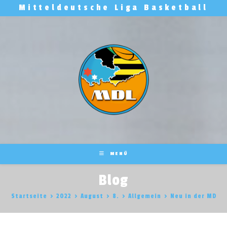
Zum
Mitteldeutsche Liga Basketball
Inhalt
springen
MENÜ
Blog
Startseite
>
2022
>
August
>
8.
>
Allgemein
>
Neu in der MDL: