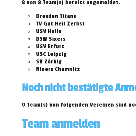
8 von 8 Team(s) bereits angemeldet.
Dresden Titans
TV Gut Heil Zerbst
USV Halle
BSW Sixers
USV Erfurt
USC Leipzig
SV Zörbig
Niners Chemnitz
Noch nicht bestätigte An
0 Team(s) von folgenden Vereinen sind noc
Team anmelden