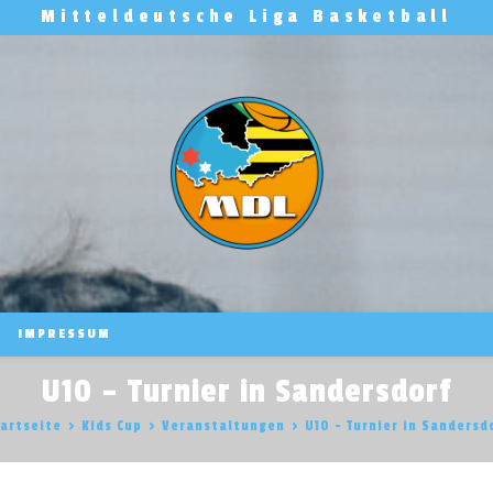
Mitteldeutsche Liga Basketball
IMPRESSUM
U10 – Turnier in Sandersdorf
artseite
>
Kids Cup
>
Veranstaltungen
>
U10 – Turnier in Sandersd