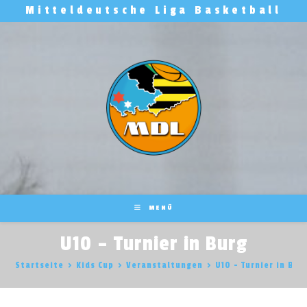
Zum
Mitteldeutsche Liga Basketball
Inhalt
springen
MENÜ
U10 – Turnier in Burg
Startseite
>
Kids Cup
>
Veranstaltungen
>
U10 – Turnier in Bur