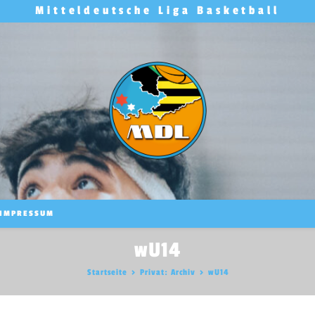
Mitteldeutsche Liga Basketball
IMPRESSUM
wU14
Startseite
>
Privat: Archiv
>
wU14